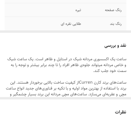
رنگ صفحه
تیره
رنگ بند
طلایی نقره ای
قطر صفحه
۳۸ میلیمتر
نقد و بررسی
قطر فریم
۴۲ میلیمتر
ساعت یک اکسسوری مردانه شیک در استایل و ظاهر است. یک ساعت شیک
و خاص مردانه میتواند جلوه‌ی ظاهر افراد را تا چند برابر بیشتر و توجه را به
سایر
ضد آب در حد شستن دست
سمت خود جلب کند.
قفل
متصل
ساعت‌های برند کارن Currenاز کیفیت ساخت بالایی برخوردار هستند. این
برند با استفاده از بهترین مواد اولیه و با تکیه بر فناوری‌های جدید انواع ساعت
عرض بند
2 سانتیمتر
مچی و عقربه‌ای می‌سازد. ساعت‌های مچی مردانه‌ این برند بسیار چشمگیر و
فریبنده هستند. ساعت‌ های مردانه کارن از طراحی خاص و لاکچری برخوردار
هستند و تمامی نیاز مردانه از ساعت را برطرف می‌کنند.
برند
کارن
نظرات
ساعت مردانه کارن تنها زمان را نشان نمی‌دهد بلکه مکمل و تمام‌کننده‌ی یک
بند ساعت
استیل رنگ ثابت
استایل خاص و شیک است. ساعت‌های این برند از تنوع بسیار زیادی برخوردار
هستند و می‌توان برای روزمره، مهمانی، جلسه و ورزش از آن‌ها استفاده کرد.