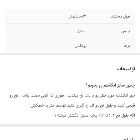
طول دستبند
۲1سانتیمتر
جنس
استیل
برند
رولکس
سایر
قابل شستشو - قابل تغییر سایز
توضیحات
دوام
رنگ ثابت
چطور سایز انگشتم رو بدونم؟!
رنگ
طلایی
دور انگشت مورد نظر رو با یک نخ ببندید , طوری که کمی سفت باشه , نخ رو
قیچی کنید و طول نخ رو اندازه گیری کنید توسط متر یا خطکش.
اگه طول نخ ۶.۲ تا ۶.۶ باشه سایز انگشتر میشه ۹
اگه طول نخ ۶.۶ تا ۷.۱ باشه سایز انگشتر میشه ۱۰
اگه طول نخ ۷.۱ تا ۷.۵ باشه سایز انگشتر میشه ۱۱