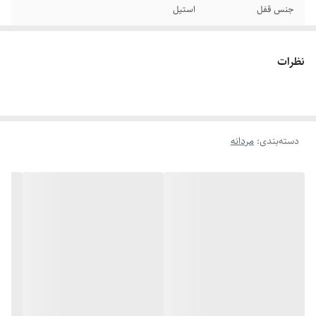
جنس قفل
استیل
سایر
قفل مگنتی
نظرات
رنگ پلاک
مشکی
برند
مونت بلانک
دسته‌بندی
:
مردانه
دوام
رنگ ثابت