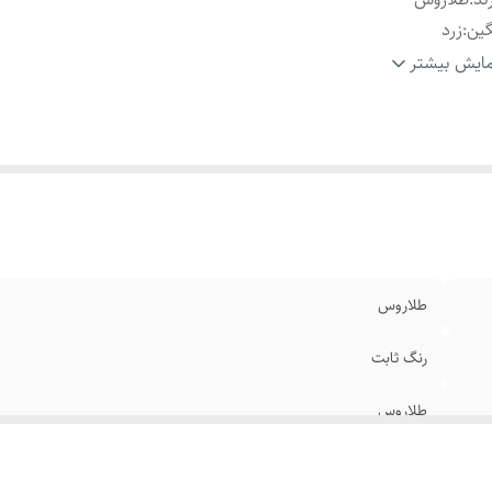
ین
:
زرد
نگ
:
طلایی
ایش بیشتر
یر
:
قابل شستشو
یز انگشتر
:
دارای سایزبندی
طلاروس
رنگ ثابت
طلاروس
زرد