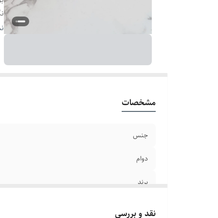
نگ
ر
نم
سا
سا
مشخصات
جنس
دوام
برند
نگین
نقد و بررسی