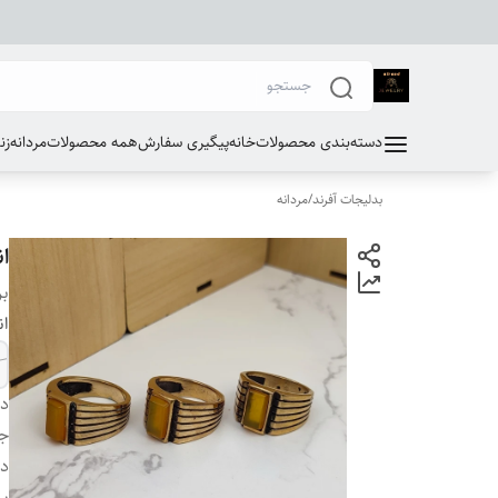
دسته‌بندی محصولات
خانه
پیگیری سفارش
همه محصولات
مردانه
زن
بدلیجات آفرند
/
مردانه
ا
بر
ان
دس
ج
دو
بر