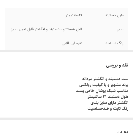
طول دستبند
۲1سانتیمتر
سایر
قابل شستشو - دستبند و انگشتر قابل تغییر سایز
رنگ دستبند
نقره ای طلایی
دوام
رنگ ثابت
نقد و بررسی
جنس
استیل
ست دستبند و انگشتر مردانه
برند مشهور و با کیفیت رولکس
برند
رولکس
مناسب شیک پوشانِ خاص پسند
طول دستبند ۲۱ سانتیمتر
انگشتر دارای سایز بندی
رنگ ثابت و ضدحساسیت
چطور سایز انگشتم رو بدونم؟!
دور انگشت مورد نظر رو با یک نخ ببندید , طوری که کمی سفت باشه , نخ رو
نظرات
قیچی کنید و طول نخ رو اندازه گیری کنید توسط متر یا خطکش.