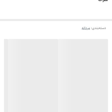
اگه طول نخ ۶.۲ تا ۶.۶ باشه سایز میشه ۹
اگه طول نخ ۶.۶ تا ۷.۱ باشه سایز میشه ۱۰
اگه طول نخ ۷.۱ تا ۷.۵ باشه سایز میشه ۱۱
دسته‌بندی
:
مردانه