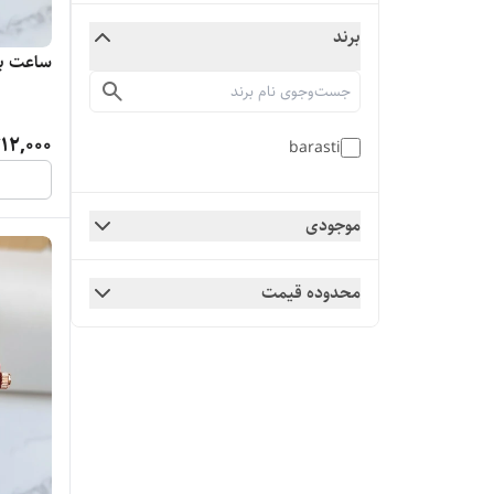
برند
ساعت بند ر
12,000
barasti
موجودی
محدوده قیمت