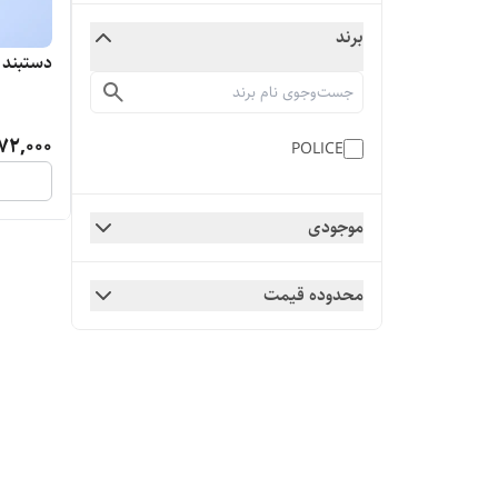
برند
دستبند چر
72,000
POLICE
موجودی
محدوده قیمت